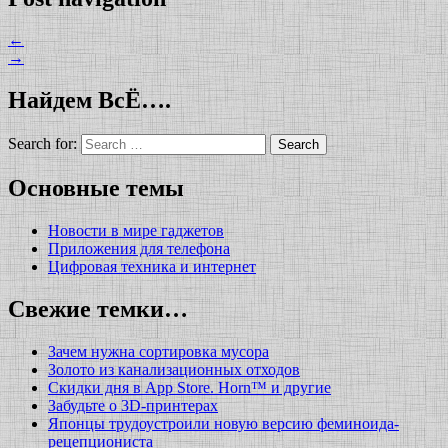
←
→
Найдем ВсЁ….
Search for:
Основные темы
Новости в мире гаджетов
Приложения для телефона
Цифровая техника и интернет
Свежие темки…
Зачем нужна сортировка мусора
Золото из канализационных отходов
Скидки дня в App Store. Horn™ и другие
Забудьте о 3D-принтерах
Японцы трудоустроили новую версию феминоида-
рецепциониста