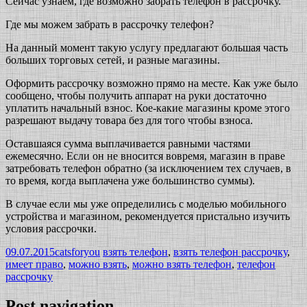
Сейчас узнаем, где возможно забрать телефон в рассрочку.
Где мы можем забрать в рассрочку телефон?
На данный момент такую услугу предлагают большая часть
больших торговых сетей, и разные магазины.
Оформить рассрочку возможно прямо на месте. Как уже было
сообщено, чтобы получить аппарат на руки достаточно
уплатить начальный взнос. Кое-какие магазины кроме этого
разрешают выдачу товара без для того чтобы взноса.
Оставшаяся сумма выплачивается равными частями
ежемесячно. Если он не вносится вовремя, магазин в праве
затребовать телефон обратно (за исключением тех случаев, в
то время, когда выплачена уже большинство суммы).
В случае если мы уже определились с моделью мобильного
устройства и магазином, рекомендуется пристально изучить
условия рассрочки.
09.07.2015
catsforyou
взять телефон
,
взять телефон рассрочку
,
имеет право
,
можно взять
,
можно взять телефон
,
телефон
рассрочку
Post navigation