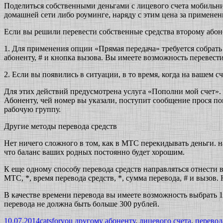
Поделиться собственными деньгами с лицевого счета мобильн
домашней сети либо роуминге, наряду с этим цена за применен
Если вы решили перевести собственные средства второму абоне
1. Для применения опции «Прямая передача» требуется собрать
абоненту, # и кнопка вызова. Вы имеете возможность перевести 
2. Если вы появились в ситуации, в то время, когда на вашем
Для этих действий предусмотрена услуга «Пополни мой счет». 
Абоненту, чей номер вы указали, поступит сообщение прося по
рабочую группу.
Другие методы перевода средств
Нет ничего сложного в том, как в МТС перекидывать деньги. на
что баланс ваших родных постоянно будет хорошим.
К еще одному способу перевода средств направляться отнести 
МТС, *, время перевода средств, *, сумма перевода, # и вызо
В качестве времени перевода вы имеете возможность выбрать 1
перевода не должна быть больше 300 рублей.
10.07.2014
catsforyou
другому абоненту
,
лицевого счета
,
перевод