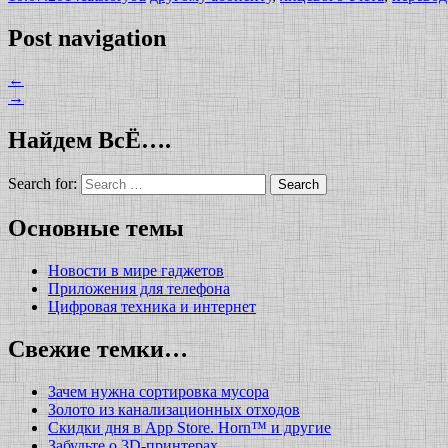
Post navigation
←
→
Найдем ВсЁ….
Search for:
Основные темы
Новости в мире гаджетов
Приложения для телефона
Цифровая техника и интернет
Свежие темки…
Зачем нужна сортировка мусора
Золото из канализационных отходов
Скидки дня в App Store. Horn™ и другие
Забудьте о 3D-принтерах