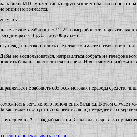
ика клиент МТС может лишь с другим клиентом этого оператора.
ие опции не взимается.
нту, то:
 на телефоне комбинацию *112*, номер абонента в десятизначном
за один раз от 1 рубля до 300 рублей.
 счету нежданно закончились средства, то имеете возможность п
Дабы ею воспользоваться, направляться собрать на телефоне ко
полнить баланс вашего лицевого счета. И вы сможете избежать в
правляться не забывать обо всех методах перевода средств, лиш
возможность регулярного пополнения баланса. В этом случае ну
в. На ваш номер поступит сообщение для подтверждения совершен
 – ежедневно, 2 – каждый месяц и 3 – каждая неделя. За примен
а средств
,
перекидывать деньги