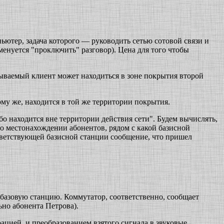
ьютер, задача которого — руководить сетью сотовой связи и
менуется "проключить" разговор). Цена для того чтобы
зываемый клиент может находиться в зоне покрытия второй
ому же, находится в той же территории покрытия.
о находится вне территории действия сети". Будем вычислять,
о местонахождении абонентов, рядом с какой базисной
ответствующей базисной станции сообщение, что пришел
базовую станцию. Коммутатор, соответственно, сообщает
ьно абонента Петрова).
ацией, и преобразованием взятого сигнала в звуковые