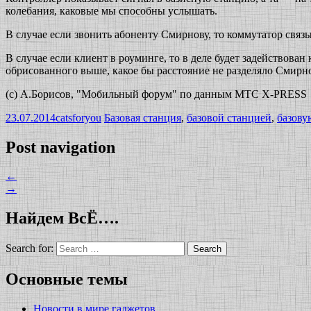
колебания, каковые мы способны услышать.
В случае если звонить абоненту Смирнову, то коммутатор связы
В случае если клиент в роуминге, то в деле будет задействован
обрисованного выше, какое бы расстояние не разделяло Смирн
(c) А.Борисов, "Мобильный форум" по данным МТС X-PRESS
23.07.2014
catsforyou
Базовая станция
,
базовой станцией
,
базову
Post navigation
←
→
Найдем ВсЁ….
Search for:
Основные темы
Новости в мире гаджетов