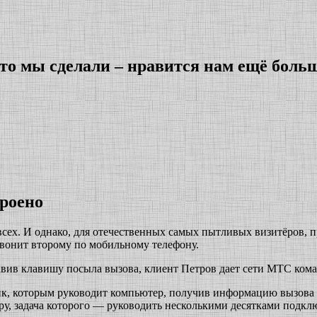
что мы сделали – нравится нам ещё боль
троено
сех. И однако, для отечественных самых пытливых визитёров, п
 звонит второму по мобильному телефону.
вив клавишу посыла вызова, клиент Петров дает сети МТС команд
ик, которым руководит компьютер, получив информацию вызова 
у, задача которого — руководить несколькими десятками подкл