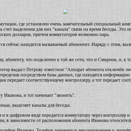
ммутации, где установлен очень замечательный специальный комп
а счет выделения для них "канала" связи на время беседы. Это и
нских долларов, причем коммутаторов возможно пара.
тся сейчас находится вызываемый абоненент. Наряду с этим, вы
, абоненту, что подключен к той же сети, что и Смирнов, и, к т
атор выдаст Петрову известное "Аппарат абонента отключён либ
 Определив посредством базы данных, где находятся информацию 
ции передает соответствующему контроллеру, а тот передает со
у Иванова, и тот начинает "звонить".
нные, выделяет каналы для беседы.
и в цифровом виде передается коммутатору через контроллер и 
ым, в зависимости от расположения абонента Иванова относител
 телефон Иванова. Телефон занимается декодированием и дешифр