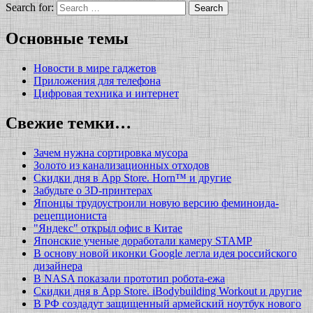
Search for:
Основные темы
Новости в мире гаджетов
Приложения для телефона
Цифровая техника и интернет
Свежие темки…
Зачем нужна сортировка мусора
Золото из канализационных отходов
Скидки дня в App Store. Horn™ и другие
Забудьте о 3D-принтерах
Японцы трудоустроили новую версию феминоида-
рецепциониста
"Яндекс" открыл офис в Китае
Японские ученые доработали камеру STAMP
В основу новой иконки Google легла идея российского
дизайнера
В NASA показали прототип робота-ежа
Скидки дня в App Store. iBodybuilding Workout и другие
В РФ создадут защищенный армейский ноутбук нового