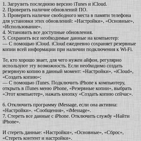
1. Загрузить последнюю версию iTunes и iCloud.
2. Проверить наличие обновлений ПО.
3. Проверить наличие свободного места в памяти телефона
для установки этих обновлений: «Настройки», «Основные»,
«Использование».
4. Установить все доступные обновления.
5. Сохранить все необходимые данные на компьютер:
— С помощью iCloud. iCloud ежедневно сохраняет резервные
копии всей информации при наличии подключения к Wi-Fi.
Те, кто хорошо знает, для чего нужен айфон, регулярно
используют эту возможность. Если необходимо создать
резервную копию в данный момент: «Настройки», «iCloud»,
«Создать копию»;
— С помощью iTunes. Подключить iPhone к компьютеру,
открыть в iTunes меню iPhone, «Резервные копии», выбрать
«Этот компьютер», нажать кнопку «Создать копию сейчас».
6.
Отключить программу iMessage, если она активна:
«Настройки». «Сообщения», «iMessage».
7. Стереть все данные с iPhone. Отключить службу «Найти
iPhone».
И стереть данные: «Настройки», «Основные», «Сброс»,
«Стереть контент и настройки».