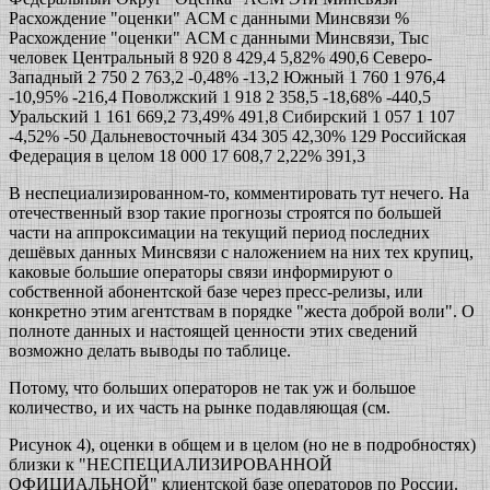
Расхождение "оценки" ACM с данными Минсвязи %
Расхождение "оценки" ACM с данными Минсвязи, Тыс
человек Центральный 8 920 8 429,4 5,82% 490,6 Северо-
Западный 2 750 2 763,2 -0,48% -13,2 Южный 1 760 1 976,4
-10,95% -216,4 Поволжский 1 918 2 358,5 -18,68% -440,5
Уральский 1 161 669,2 73,49% 491,8 Сибирский 1 057 1 107
-4,52% -50 Дальневосточный 434 305 42,30% 129 Российская
Федерация в целом 18 000 17 608,7 2,22% 391,3
В неспециализированном-то, комментировать тут нечего. На
отечественный взор такие прогнозы строятся по большей
части на аппроксимации на текущий период последних
дешёвых данных Минсвязи с наложением на них тех крупиц,
каковые большие операторы связи информируют о
собственной абонентской базе через пресс-релизы, или
конкретно этим агентствам в порядке "жеста доброй воли". О
полноте данных и настоящей ценности этих сведений
возможно делать выводы по таблице.
Потому, что больших операторов не так уж и большое
количество, и их часть на рынке подавляющая (см.
Рисунок 4), оценки в общем и в целом (но не в подробностях)
близки к "НЕСПЕЦИАЛИЗИРОВАННОЙ
ОФИЦИАЛЬНОЙ" клиентской базе операторов по России.