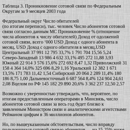
Таблица 3. Проникновение сотовой связи по Федеральным
Округам за 9 месяцев 2003 года
Федеральный округ Число обитателей
(по итогам переписи), тыс. человек Число абонентов сотовой
связи согласно данным МС Проникновение % (отношение
числа абонентов к числу обитателей) Доход от одолжений
сотовой связи, всего ‘000 USD Доход с одного абонента в
месяц, USD Доход с одного обитателя в месяц,USD
Центральный 37 991 12 795 33,7% 1 791 704 15,56 5,24
Северо-Западный 13 986 4 632 33,1% 495 272 11,88 3,93
Южный 22 914 3 576 15,6% 272 692 8,47 1,32 Приволжский 31
158 4 364 14,0% 325 696 8,29 1,16 Уральский 12 382 1 671
13,5% 171 783 11,42 1,54 Сибирский 20 064 2 289 11,4% 180
186 8,75 1,00 Дальневосточный 6 687 564 8,4% 124 904 24,61
2,08 Вцелом по РФ 145 182 29 890 20,6% 3 362 237 12,50 2,57
Возможно с уверенностью утверждать, что, вероятнее, по
итогам предоставленным операторами в Минсвязь, число
абонентов сотовой связи за весь год будет близко к
заявленным Министром связи и аналитическими агентствами
Рейманом цифрам в 36 миллионов абонентов.
Но, по вышеуказанным обстоятельствам, число вправду
пользующихся сотовой связью абонентов — на 15-25% ниже