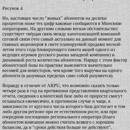
Рисунок 4
Но, настоящее число "живых" абонентов на десятки
процентов ниже тех цифр каковые сообщаются в Минсвязи
операторами. На другими словами веская обстоятельство:
существует твёрдая связь между капитализацией компаний
сотовой связи (что самый актуально на данный момент для
главных акционеров в свете планируемой продажи весной-
летом этого года блокирующего пакета акций одного из
ведущих игроков русского рынка западной компании) и
динамикой роста количества абонентов. Наряду с этим фактор
абонентской базы на практике выясняется значительно
весомей для инвесторов, чем кроме того выручка на одного
абонента (в разумных пределах само собой разумеется).
Вправду в отличие от ARPU, что возможно сказать только
четыре раза в год на протяжении представления квартального
отчета, сведения о клиентской базе либо ее приросте смогут
оглашаться ежемесячно, в противном случае и чаще, в
зависимости от круглого числа которого база достигает в том
либо другом регионе при ее естественном росте, или при
очередном поглощении регионального оператора (благо
абонентом компании можно считать всякого с хорошим
балансом, да и "сроки действия больше не действуют".