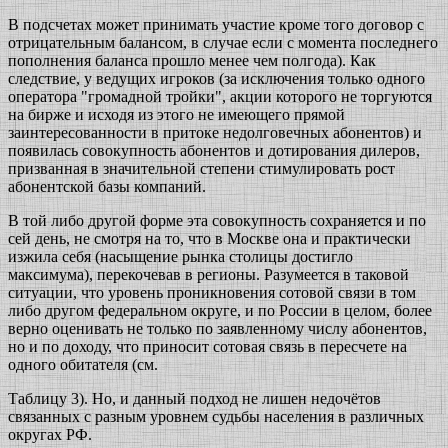
В подсчетах может принимать участие кроме того договор с
отрицательным балансом, в случае если с момента последнего
пополнения баланса прошло менее чем полгода). Как
следствие, у ведущих игроков (за исключения только одного
оператора "громадной тройки", акции которого не торгуются
на бирже и исходя из этого не имеющего прямой
заинтересованности в притоке недолговечных абонентов) и
появилась совокупность абонентов и дотирования дилеров,
призванная в значительной степени стимулировать рост
абонентской базы компаний.
В той либо другой форме эта совокупность сохраняется и по
сей день, не смотря на то, что в Москве она и практически
изжила себя (насыщение рынка столицы достигло
максимума), перекочевав в регионы. Разумеется в таковой
ситуации, что уровень проникновения сотовой связи в том
либо другом федеральном округе, и по России в целом, более
верно оценивать не только по заявленному числу абонентов,
но и по доходу, что приносит сотовая связь в пересчете на
одного обитателя (см.
Таблицу 3). Но, и данный подход не лишен недочётов
связанных с разным уровнем судьбы населения в различных
округах РФ.