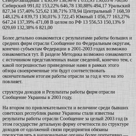
Северо-Западный 1 436,99 138,98% 1 033,93 136,03% 760,06
Сибирский 991,02 153,22% 646,78 130,88% 494,17 Уральский
827,34 157,40% 525,62 138,71% 378,94 Центральный 7 168,59
148,12% 4 839,73 130,01% 3 722,45 Южный 1 056,77 163,27%
647,24 137,39% 471,08 В целом по РФ 13 556,53 150,13% 9
029,69 132,38% 6 821,00
Более детально ознакомится с результатами работы больших и
средних фирм отрасли Сообщение по Федеральным округам,
конечно субъектам Федерации в 2001-2003 годах возможно
ознакомиться тут. В разделе Методика возможно ознакомится
с источником представленных выше сведений, конечно тем, с
какой погрешностью приведенные нами в рамках этого
обзора своевременные эти будут соответствовать
окончательным итогам работы отрасли за год и что на это
повлияет.
структура доходов и Результаты работы фирм отрасли
Сообщение Украины в 2003 году.
На втором по привлекательности и величине среди бывших
советских республик рынке Украины стали известны
результаты работы отрасли Сообщение за целый 2003 год (в
этом государстве детальную форму отчетности по структуре
доходов от одолжений связи предприятия обязаны
предоставлять в национальные органы более оперативно —