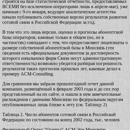
строятся на базе статистической отчетности, предоставляемых
ВСЕМИ без исключения операторами лишь в апреле-мае), уже
начиная с 9-го января, ведущие аналитические агентства
начали публиковать собственные версии результатов развития
сотовой связи в Российской Федерации за год.
В том что это лишь версии, оценки и прогнозы абонентской
базы операторов, каковые только в общем (но, не в
частностях) совпадают с тем, что предоставляют лицензиаты о
размере собственной абонентской базы в Минсвязь (эти
сведения есть официальным документом за достоверность
которого начальники фирм Связи несут административную
ответственность) возможно убедится разбирая погрешность
результатов таких прогнозов прошлых лет, каковые делал к
примеру ACM-Consulting.
Для сравнения мы забрали прошлогодний отчет данной
компании, размещённый в феврале 2003 года и до сих пор
представленный на их сайте, и нашли в нем замечательные
расхождения с данными Минсвязи по федеральным округам
опубликованных лишь ближе к лету (см. Таблицу 2)
Таблица 2. Число абонентов сотовой связи в Российской
Федерации по состоянию на конец 2002 года, тыс. человек
Федеральный Округ "Оценка" ACM Эти Минсвязи