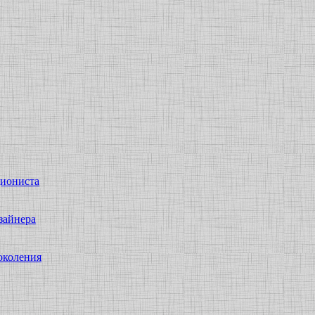
иониста
зайнера
околения