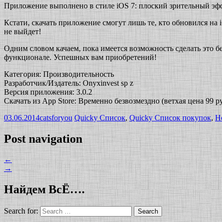
Приложение выполнено в стиле iOS 7: плоский зрительный эф
Кстати, скачать приложение смогут лишь те, кто обновился на 
не выйдет!
Одним словом качаем, пока имеется возможность сделать это б
функционале. Успешных вам приобретений!
Категория: Производительность
Разработчик/Издатель: Onyxinvest sp z
Версия приложения: 3.0.2
Скачать из App Store: Временно безвозмездно (ветхая цена 99 ру
03.06.2014
catsforyou
Quicky Список
,
Quicky Список покупок
,
Н
Post navigation
←
→
Найдем ВсЁ….
Search for: