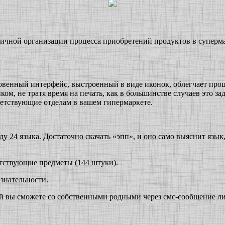
мичной организации процесса приобретений продуктов в супер
кновенный интерфейс, выстроенный в виде иконок, облегчает про
м, не тратя время на печать, как в большинстве случаев это за
ветствующие отделам в вашем гипермаркете.
у 24 языка. Достаточно скачать «эпп», и оно само выяснит язы
тствующие предметы (144 штуки).
знательности.
 вы сможете со собственными родными через смс-сообщение либ