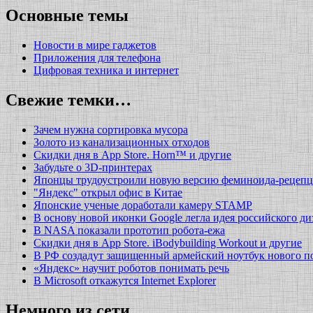
Основные темы
Новости в мире гаджетов
Приложения для телефона
Цифровая техника и интернет
Свежие темки…
Зачем нужна сортировка мусора
Золото из канализационных отходов
Скидки дня в App Store. Horn™ и другие
Забудьте о 3D-принтерах
Японцы трудоустроили новую версию феминоида-рецепц
"Яндекс" открыл офис в Китае
Японские ученые доработали камеру STAMP
В основу новой иконки Google легла идея российского ди
В NASA показали прототип робота-ежа
Скидки дня в App Store. iBodybuilding Workout и другие
В РФ создадут защищенный армейский ноутбук нового п
«Яндекс» научит роботов понимать речь
В Microsoft откажутся Internet Explorer
Немного из сети….