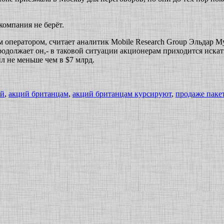
компания не берёт.
 оператором, считает аналитик Mobile Research Group Эльдар М
продолжает он,- в таковой ситуации акционерам приходится искат
 не меньше чем в $7 млрд.
ой
,
акций британцам
,
акций британцам курсируют
,
продаже паке