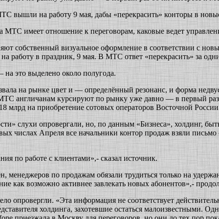
ТС вышли на работу 9 мая, дабы «перекрасить» конторы в новые
ма МТС имеет отношение к переговорам, каковые ведет управлен
яют собственный визуальное оформление в соответствии с новы
на работу в праздник, 9 мая. В МТС ответ «перекрасить» за од
 на это выделено около полугода.
озвала на рынке цвет и — определённый резонанс, и форма нед
МТС англичанам курсируют по рынку уже давно — в первый раз о
$18 млрд на приобретение сотовых операторов Восточной России
» слухи опровергали, но, по данным «Бизнеса», холдинг, быть 
рвых числах Апреля все начальники контор продаж взяли письмо
ия по работе с клиентами»,- сказал источник.
иден, менеджеров по продажам обязали трудиться только на удер
ние как возможно активнее завлекать новых абонентов»,- продол
ло опровергли. «Эта информация не соответствует действитель
дставителя холдинга, захотевшие остаться малоизвестными. Одн
ne приезжала в Москву для переговоров, но они до тех пор пока