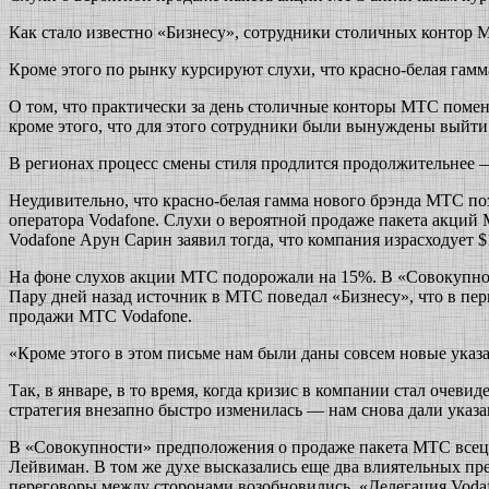
Как стало известно «Бизнесу», сотрудники столичных контор М
Кроме этого по рынку курсируют слухи, что красно-белая гам
О том, что практически за день столичные конторы МТС помен
кроме этого, что для этого сотрудники были вынуждены выйти 
В регионах процесс смены стиля продлится продолжительнее —
Неудивительно, что красно-белая гамма нового брэнда МТС п
оператора Vodafone. Слухи о вероятной продаже пакета акций 
Vodafone Арун Сарин заявил тогда, что компания израсходует 
На фоне слухов акции МТС подорожали на 15%. В «Совокупности
Пару дней назад источник в МТС поведал «Бизнесу», что в пе
продажи МТС Vodafone.
«Кроме этого в этом письме нам были даны совсем новые указан
Так, в январе, в то время, когда кризис в компании стал очев
стратегия внезапно быстро изменилась — нам снова дали указа
В «Совокупности» предположения о продаже пакета МТС всеце
Лейвиман. В том же духе высказались еще два влиятельных пре
переговоры между сторонами возобновились. «Делегация Vodafo