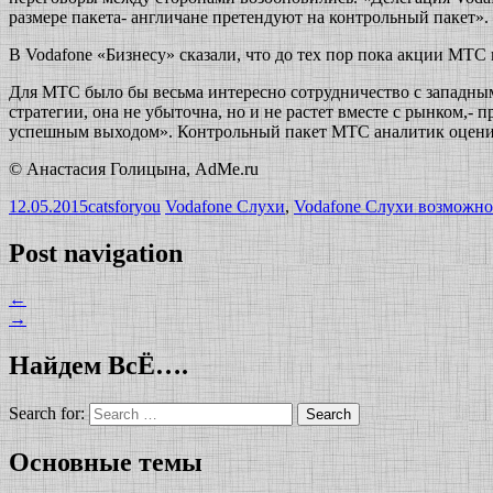
размере пакета- англичане претендуют на контрольный пакет».
В Vodafone «Бизнесу» сказали, что до тех пор пока акции МТС 
Для МТС было бы весьма интересно сотрудничество с западным
стратегии, она не убыточна, но и не растет вместе с рынком,- 
успешным выходом». Контрольный пакет МТС аналитик оценил
© Анастасия Голицына, AdMe.ru
12.05.2015
catsforyou
Vodafone Слухи
,
Vodafone Слухи возможн
Post navigation
←
→
Найдем ВсЁ….
Search for:
Основные темы