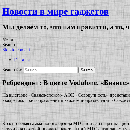
Новости в мире гаджетов
Мы делаем то, что нам нравится, а то, 
Menu
Search
Skip to content
Главная
Search for:
Ребрендинг: В цвете Vodafone. «Бизнес
На выставке «Связьэкспоком» АФК «Совокупность» представит 
квадратом. Цвет обрамления в каждом подразделении «Совоку
Красно-белая гамма нового брэнда МТС позвала на рынке цве
Слухи о вероятной продаже пакета акций МТС англичанам курс