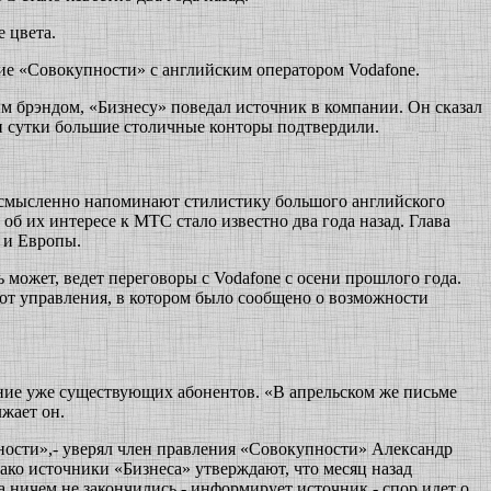
 цвета.
ие «Совокупности» с английским оператором Vodafone.
м брэндом, «Бизнесу» поведал источник в компании. Он сказал
ни сутки большие столичные конторы подтвердили.
вусмысленно напоминают стилистику большого английского
б их интересе к МТС стало известно два года назад.
Глава
 и Европы.
может, ведет переговоры с Vodafone с осени прошлого года.
 от управления, в котором было сообщено о возможности
жание уже существующих абонентов. «В апрельском же письме
жает он.
ности»,- уверял член правления «Совокупности» Александр
ако источники «Бизнеса» утверждают, что месяц назад
 ничем не закончились,- информирует источник,- спор идет о