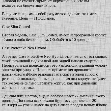
Таковой не сможет скрыть от окружающих, что вы
пользуетесь бюджетным iPhone.
В случае если, само собой разумеется, для вас это имеет
значение. Цена — 11 долларов.
Case Slim Coated
Вторая модель, Case Slim Coated, имеет непрозрачный корпус
тёмного либо белого цвета. Обойдётся в 10 долларов.
Case Protective Neo Hybrid
А третья, Case Protective Neo Hybrid, отличается от остальных
узкой резиновой подкладкой для задней панели смартфона.
Производитель преподносит это как дополнительный «слой»
защиты при ударах. Но опыт применения прошлого
пластикового iPhone разрешает отыскать второй плюс: с
резиновой подкладкой, пыль, попавшая под корпус, не будет
так же очень сильно царапать корпус, как при давлении
жёсткого пластика.
Дешёвы пять цветов, а цена образовывает 22 американского
доллара.
Доставка всех чехлов будет осуществлена с 20
сентября — узкий намёк на дату начала продаж новых iPhone.