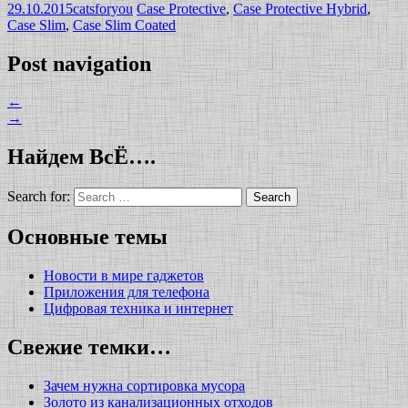
29.10.2015
catsforyou
Case Protective
,
Case Protective Hybrid
,
Case Slim
,
Case Slim Coated
Post navigation
←
→
Найдем ВсЁ….
Search for:
Основные темы
Новости в мире гаджетов
Приложения для телефона
Цифровая техника и интернет
Свежие темки…
Зачем нужна сортировка мусора
Золото из канализационных отходов