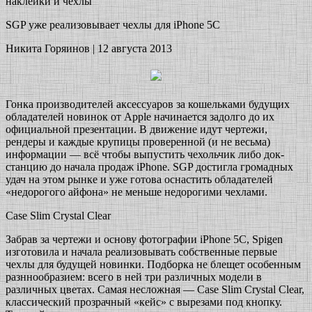
наклейки и чехлы
SGP уже реализовывает чехлы для iPhone 5C
Никита Горяинов | 12 августа 2013
Гонка производителей аксессуаров за кошельками будущих
обладателей новинок от Apple начинается задолго до их
официальной презентации. В движение идут чертежи,
рендеры и каждые крупицы проверенной (и не весьма)
информации — всё чтобы выпустить чехольчик либо док-
станцию до начала продаж iPhone. SGP достигла громадных
удач на этом рынке и уже готова оснастить обладателей
«недорогого айфона» не меньше недорогими чехлами.
Case Slim Crystal Clear
Забрав за чертежи и основу фотографии iPhone 5C, Spigen
изготовила и начала реализовывать собственные первые
чехлы для будущей новинки. Подборка не блещет особенным
разннообразием: всего в ней три различных модели в
различных цветах. Самая несложная — Case Slim Crystal Clear,
классический прозрачный «кейс» с вырезами под кнопку.