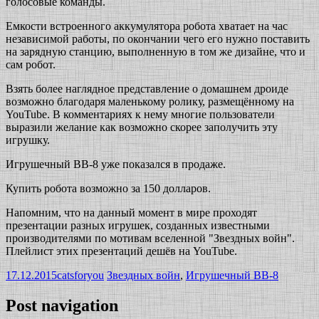
голосовые команды.
Емкости встроенного аккумулятора робота хватает на час
независимой работы, по окончании чего его нужно поставить
на зарядную станцию, выполненную в том же дизайне, что и
сам робот.
Взять более наглядное представление о домашнем дроиде
возможно благодаря маленькому ролику, размещённому на
YouTube. В комментариях к нему многие пользователи
выразили желание как возможно скорее заполучить эту
игрушку.
Игрушечный BB-8 уже показался в продаже.
Купить робота возможно за 150 долларов.
Напомним, что на данный момент в мире проходят
презентации разных игрушек, созданных известными
производителями по мотивам вселенной "Звездных войн".
Плейлист этих презентаций дешёв на YouTube.
17.12.2015
catsforyou
Звездных войн
,
Игрушечный BB-8
Post navigation