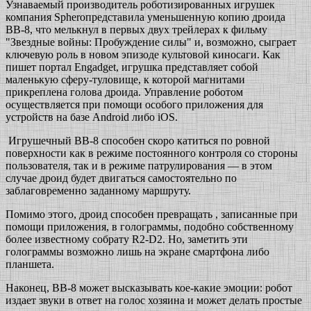
Узнаваемый производитель роботизированных игрушек
компания Spheroпредставила уменьшенную копию дроида
BB-8, что мелькнул в первых двух трейлерах к фильму
"Звездные войны: Пробуждение силы" и, возможно, сыграет
ключевую роль в новом эпизоде культовой киносаги. Как
пишет портал Engadget, игрушка представляет собой
маленькую сферу-туловище, к которой магнитами
прикреплена голова дроида. Управление роботом
осуществляется при помощи особого приложения для
устройств на базе Android либо iOS.
Игрушечный BB-8 способен скоро катиться по ровной
поверхности как в режиме постоянного контроля со стороны
пользователя, так и в режиме патрулирования — в этом
случае дроид будет двигаться самостоятельно по
заблаговременно заданному маршруту.
Помимо этого, дроид способен превращать , записанные при
помощи приложения, в голограммы, подобно собственному
более известному собрату R2-D2. Но, заметить эти
голограммы возможно лишь на экране смартфона либо
планшета.
Наконец, BB-8 может высказывать кое-какие эмоции: робот
издает звуки в ответ на голос хозяина и может делать простые