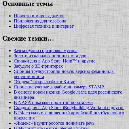
Основные темы
Новости в мире гаджетов
Приложения для телефона
Цифровая техника и интернет
Свежие темки…
Зачем нужна сортировка мусора
Золото из канализационных отходов
Скидки дня в App Store. Horn™ и другие
Забудьте о 3D-принтерах
Японцы трудоустроили новую версию феминоида-
рецепциониста
"Яндекс" открыл офис в Китае
Японские ученые доработали камеру STAMP
В основу новой иконки Google легла идея российского
дизайнера
В NASA показали прототип робота-ежа
Скидки дня в App Store. iBodybuilding Workout и другие
В РФ создадут защищенный армейский ноутбук нового
поколения
«Яндекс» научит роботов понимать речь
В Microsoft откажутся Internet Explorer