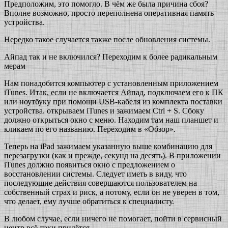
Предположим, это помогло. В чём же была причина сбоя?
Вполне возможно, просто переполнена оперативная память
устройства.
Нередко такое случается также после обновления системы.
Айпад так и не включился? Переходим к более радикальным
мерам
Нам понадобится компьютер с установленным приложением
iTunes. Итак, если не включается Айпад, подключаем его к ПК
или ноутбуку при помощи USB-кабеля из комплекта поставки
устройства. открываем iTunes и зажимаем Ctrl + S. Сбоку
должно открыться окно с меню. Находим там наш планшет и
кликаем по его названию. Переходим в «Обзор».
Теперь на iPad зажимаем указанную выше комбинацию для
перезагрузки (как и прежде, секунд на десять). В приложении
iTunes должно появиться окно с предложением о
восстановлении системы. Следует иметь в виду, что
последующие действия совершаются пользователем на
собственный страх и риск, а потому, если он не уверен в том,
что делает, ему лучше обратиться к специалисту.
В любом случае, если ничего не помогает, пойти в сервисный
центр всё-таки придётся.